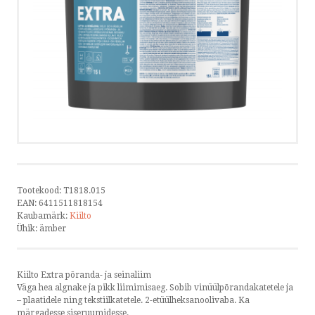
HELISTA
KIRJUTA
SMS
by ShopRoller
Tootekood:
T1818.015
EAN:
6411511818154
Kaubamärk:
Kiilto
Ühik:
ämber
Kiilto Extra põranda- ja seinaliim
Väga hea algnake ja pikk liimimisaeg. Sobib vinüülpõrandakatetele ja
– plaatidele ning tekstiilkatetele. 2-etüülheksanoolivaba. Ka
märgadesse siseruumidesse.