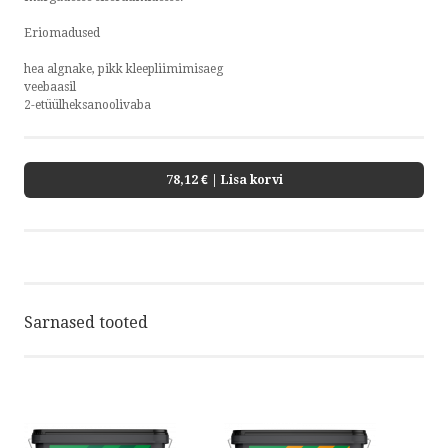
Eriomadused
hea algnake, pikk kleepliimimisaeg
veebaasil
2-etüülheksanoolivaba
78,12 €
| Lisa korvi
Sarnased tooted