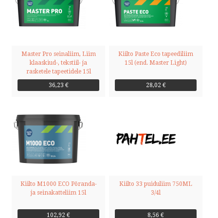
Master Pro seinaliim, Liim
Kiilto Paste Eco tapeediliim
klaaskiud-, tekstiil- ja
15l (end. Master Light)
rasketele tapeetidele 15l
36,23 €
28,02 €
Kiilto M1000 ECO Põranda-
Kiilto 33 puiduliim 750ML
ja seinakatteliim 15l
3/4l
102,92 €
8,56 €