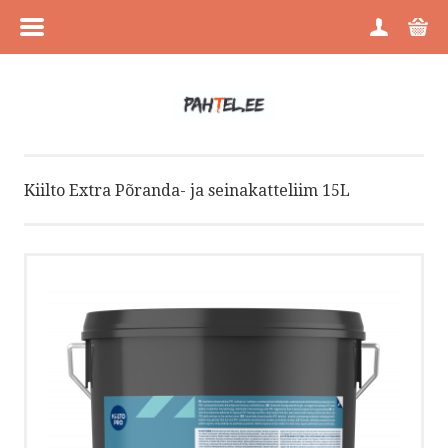
MENÜÜ
ESILEHT
TOOTEGRUPID
Kiilto Extra Põranda- ja seinakatteliim 15L
KAUBAMÄRGID
PROJEKTIMÜÜK
OSTUTINGIMUSED
KONTAKT
VÕTA ÜHENDUST