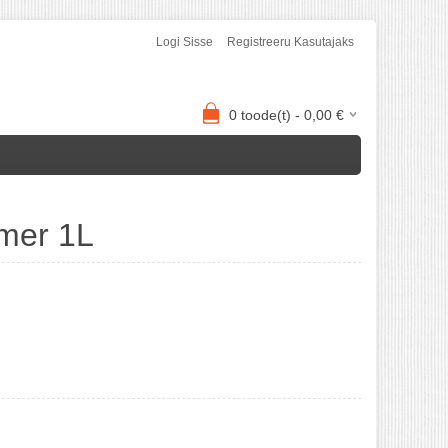
Logi Sisse
Registreeru Kasutajaks
0
toode(t) -
0,00
€
imer 1L