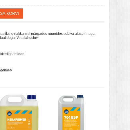
mastiksite nakkumist märgades ruumides sobiva aluspinnaga,
laatidega. Veeslahustuv.
nakkedispersioon
raprimer/