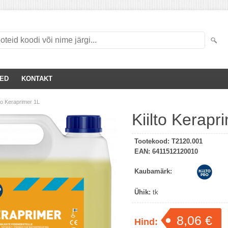
SED
KONTAKT
lto Keraprimer 1L
Kiilto Kerapr
Tootekood:
T2120.001
EAN:
6411512120010
Kaubamärk:
Ühik:
tk
8,06 €
Hind: