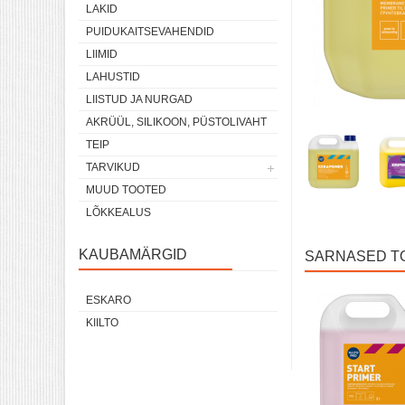
LAKID
PUIDUKAITSEVAHENDID
LIIMID
LAHUSTID
LIISTUD JA NURGAD
AKRÜÜL, SILIKOON, PÜSTOLIVAHT
TEIP
TARVIKUD
MUUD TOOTED
LÕKKEALUS
KAUBAMÄRGID
SARNASED T
ESKARO
KIILTO