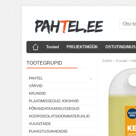
Tooted
PROJEKTIMÜÜK
OSTUTINGIMU
»
»
Esileht
Krundid
Kii
TOOTEGRUPID
PAHTEL
VÄRVID
KRUNDID
PLAATIMISSEGUD, KROHVID
PÕRANDATASANDUSSEGUD
HÜDROISOLATSIOONIMATERJALID
VUUGITÄIDE
PUHASTUSVAHENDID