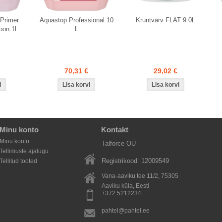
 Primer
Aquastop Professional 10
Kruntvärv FLAT 9.0L
oon 1l
L
70,31 €
29,02 €
Minu konto
Kontakt
Minu konto
Talforce OÜ
Tellimuste ajalugu
Registrikood: 12009549
Tellitud tooted
Vana-aaviku tee 11/2, 75305
Aaviku küla
, Eesti
+372 5212234
pahtel@pahtel.ee