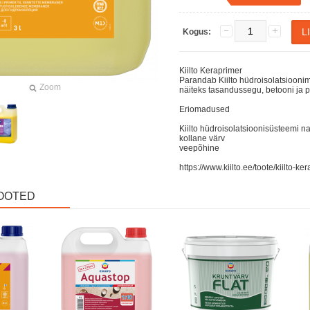
Kogus:
Kiilto Keraprimer
Parandab Kiilto hüdroisolatsiooni
Zoom
näiteks tasandussegu, betooni ja p
Eriomadused
Kiilto hüdroisolatsioonisüsteemi 
kollane värv
veepõhine
https://www.kiilto.ee/toote/kiilto-ke
OOTED