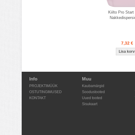
Kiilto Pro Start
Nakkedispersi
7,32 €
Info
Muu
PROJEKTIMÜÜK
Kaubamärgid
OSTUTINGIMUSED
Soodustooted
KONTAKT
Uued tooted
Sisukaart