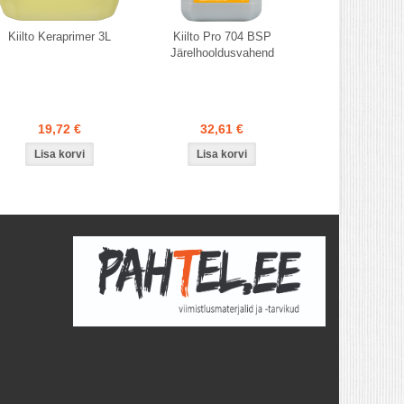
Kiilto Keraprimer 3L
Kiilto Pro 704 BSP
Järelhooldusvahend
19,72 €
32,61 €