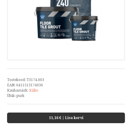
HELISTA
KIRJUTA
SMS
by ShopRoller
Tootekood:
T3174.003
EAN:
6411513174036
Kaubamärk:
Kiilto
Ühik:
purk
11,16 €
| Lisa korvi