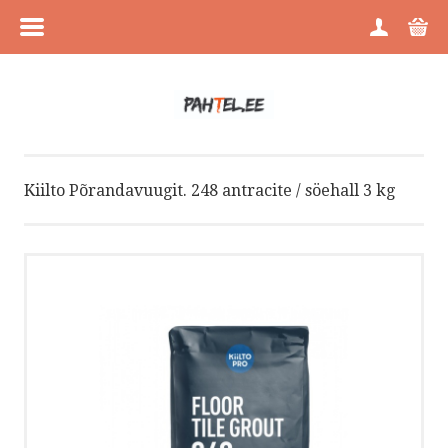
MENÜÜ
ESILEHT
TOOTEGRUPID
Kiilto Põrandavuugit. 248 antracite / söehall 3 kg
KAUBAMÄRGID
PROJEKTIMÜÜK
OSTUTINGIMUSED
KONTAKT
VÕTA ÜHENDUST