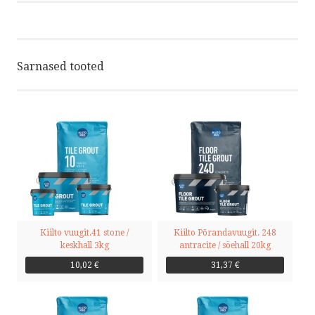
Sarnased tooted
Kiilto vuugit.41 stone /
Kiilto Põrandavuugit. 248
keskhall 3kg
antracite / söehall 20kg
10,02 €
31,37 €